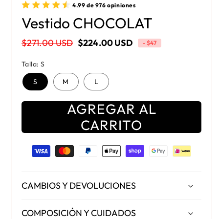
4.99 de 976 opiniones
Vestido CHOCOLAT
$271.00 USD
$224.00 USD
- $47
Precio habitual
Precio de oferta
Talla:
S
S
M
L
AGREGAR AL
CARRITO
Formas de pago
CAMBIOS Y DEVOLUCIONES
COMPOSICIÓN Y CUIDADOS