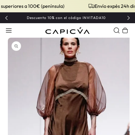
periores a 100€ (península)
Envío expés 24h dispo
Descuento 10
%
con el código INVITADA10
Carrito