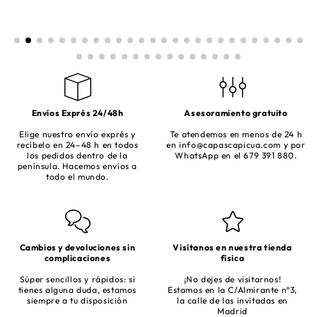
Envíos Exprés 24/48h
Asesoramiento gratuito
Elige nuestro envío exprés y
Te atendemos en menos de 24 h
recíbelo en 24–48 h en todos
en
info@capascapicua.com
y por
los pedidos dentro de la
WhatsApp en el 679 391 880.
península. Hacemos envíos a
todo el mundo.
Cambios y devoluciones sin
Visítanos en nuestra tienda
complicaciones
física
Súper sencillos y rápidos: si
¡No dejes de visitarnos!
tienes alguna duda, estamos
Estamos en la C/Almirante nº3,
siempre a tu disposición
la calle de las invitadas en
Madrid