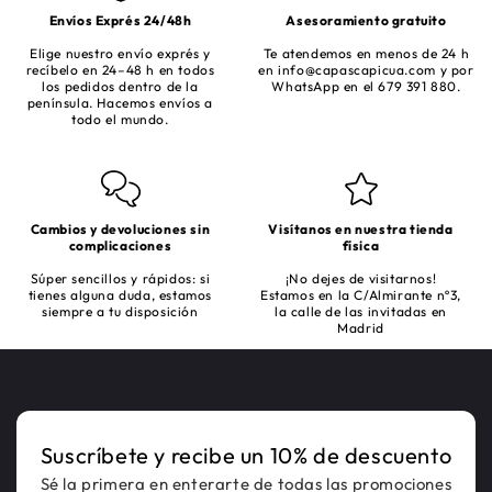
Envíos Exprés 24/48h
Asesoramiento gratuito
Elige nuestro envío exprés y
Te atendemos en menos de 24 h
recíbelo en 24–48 h en todos
en
info@capascapicua.com
y por
los pedidos dentro de la
WhatsApp en el 679 391 880.
península. Hacemos envíos a
todo el mundo.
Cambios y devoluciones sin
Visítanos en nuestra tienda
complicaciones
física
Súper sencillos y rápidos: si
¡No dejes de visitarnos!
tienes alguna duda, estamos
Estamos en la C/Almirante nº3,
siempre a tu disposición
la calle de las invitadas en
Madrid
Suscríbete y recibe un 10% de descuento
Sé la primera en enterarte de todas las promociones