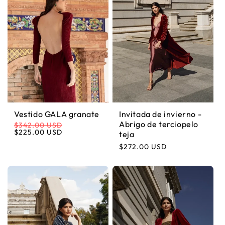
Vestido GALA granate
Invitada de invierno -
Abrigo de terciopelo
$342.00 USD
Precio habitual
Precio de oferta
$225.00 USD
teja
Precio habitual
$272.00 USD