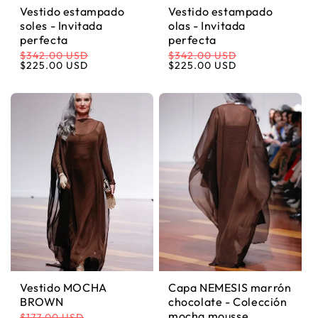
Vestido estampado
Vestido estampado
¡Y consigue un 10% de descuento en tu primera
soles - Invitada
olas - Invitada
compra!
perfecta
perfecta
$342.00 USD
$342.00 USD
Precio habitual
Precio de oferta
Precio habitual
Precio de oferta
$225.00 USD
$225.00 USD
Acepto recibir comunicaciones de marketing
Para conocer toda la información sobre cómo trataremos tus datos, consulta
nuestra Política legal.
SUSCRIBIRME
Vestido MOCHA
Capa NEMESIS marrón
BROWN
chocolate - Colección
mocha mousse
$177.00 USD