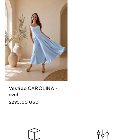
Vestido CAROLINA -
azul
Precio habitual
$295.00 USD