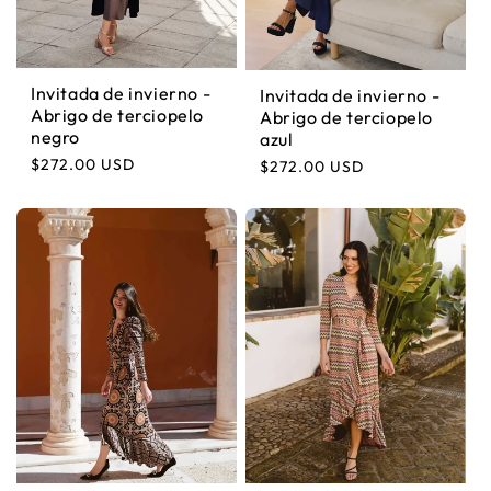
Invitada de invierno -
Invitada de invierno -
Abrigo de terciopelo
Abrigo de terciopelo
negro
azul
Precio habitual
$272.00 USD
Precio habitual
$272.00 USD
Suscríbete a nuestra
newsletter