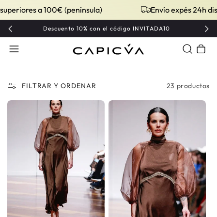
iores a 100€ (península)
Envío expés 24h disponi
Descuento 10
%
con el código INVITADA10
Carrito
23 productos
FILTRAR Y ORDENAR