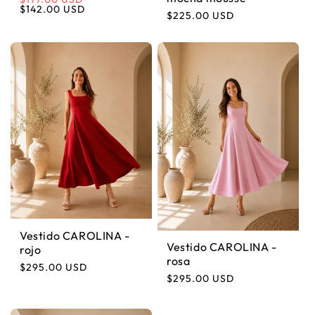
Precio habitual
Precio de oferta
$142.00 USD
Precio habitual
$225.00 USD
Vestido CAROLINA -
Vestido CAROLINA -
rojo
rosa
Precio habitual
$295.00 USD
Precio habitual
$295.00 USD