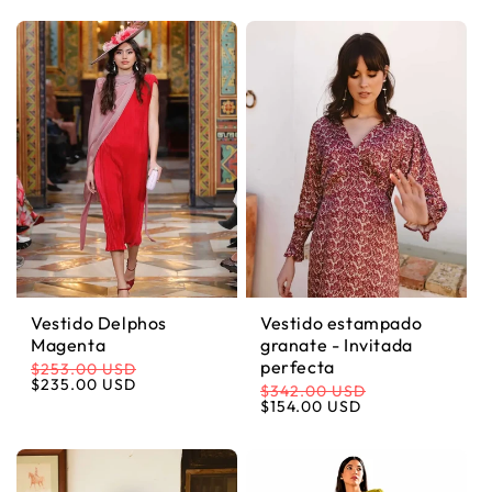
Vestido Delphos
Vestido estampado
Magenta
granate - Invitada
perfecta
$253.00 USD
Precio habitual
Precio de oferta
$235.00 USD
$342.00 USD
Precio habitual
Precio de oferta
$154.00 USD