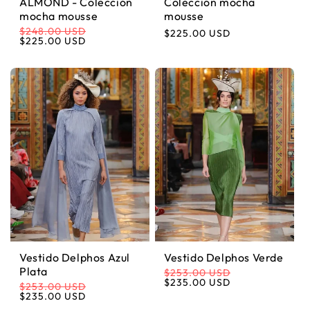
ALMOND - Colección
Colección mocha
mocha mousse
mousse
$248.00 USD
Precio habitual
$225.00 USD
Precio habitual
Precio de oferta
$225.00 USD
Vestido Delphos Azul
Vestido Delphos Verde
Plata
$253.00 USD
Precio habitual
Precio de oferta
$235.00 USD
$253.00 USD
Precio habitual
Precio de oferta
$235.00 USD