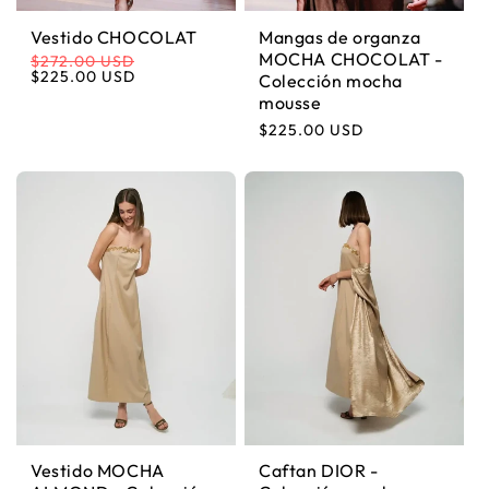
Vestido CHOCOLAT
Mangas de organza
MOCHA CHOCOLAT -
$272.00 USD
Precio habitual
Precio de oferta
$225.00 USD
Colección mocha
mousse
Precio habitual
$225.00 USD
Vestido MOCHA
Caftan DIOR -