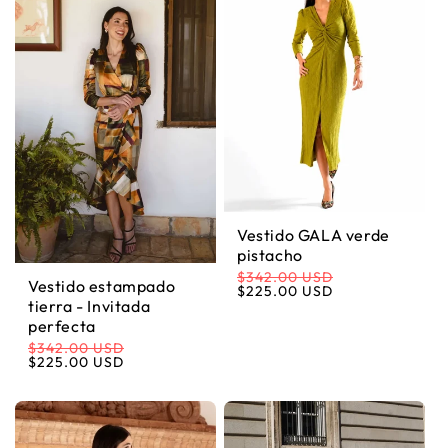
Vestido GALA verde
pistacho
$342.00 USD
Vestido estampado
Precio habitual
Precio de oferta
$225.00 USD
tierra - Invitada
perfecta
$342.00 USD
Precio habitual
Precio de oferta
$225.00 USD