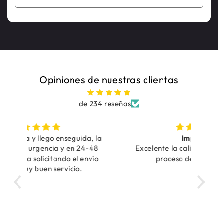
Opiniones de nuestras clientas
de 234 reseñas
, la
Impecable
Tra
48
Excelente la calidad del producto y el
vío
proceso de compra online
Tra