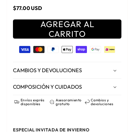
Precio habitual
$77.00 USD
AGREGAR AL
CARRITO
Formas de pago
CAMBIOS Y DEVOLUCIONES
COMPOSICIÓN Y CUIDADOS
Envíos exprés
Asesoramiento
Cambios y
disponibles
gratuito
devoluciones
ESPECIAL INVITADA DE INVIERNO