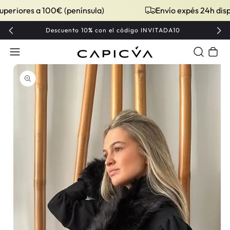
eriores a 100€ (península)
Envío expés 24h dispon
Descuento 10
%
con el código INVITADA10
Carrito