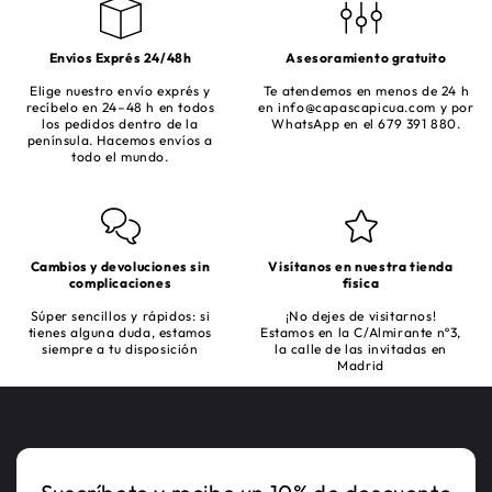
Envíos Exprés 24/48h
Asesoramiento gratuito
Elige nuestro envío exprés y
Te atendemos en menos de 24 h
recíbelo en 24–48 h en todos
en
info@capascapicua.com
y por
los pedidos dentro de la
WhatsApp en el 679 391 880.
península. Hacemos envíos a
todo el mundo.
Cambios y devoluciones sin
Visítanos en nuestra tienda
complicaciones
física
Súper sencillos y rápidos: si
¡No dejes de visitarnos!
tienes alguna duda, estamos
Estamos en la C/Almirante nº3,
siempre a tu disposición
la calle de las invitadas en
Madrid