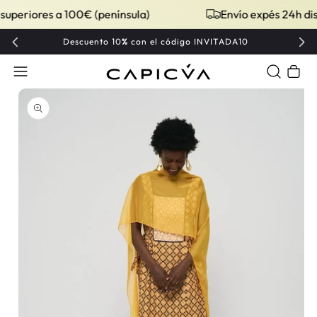
periores a 100€ (península)
Envío expés 24h dispo
Descuento 10
%
con el código INVITADA10
Carrito