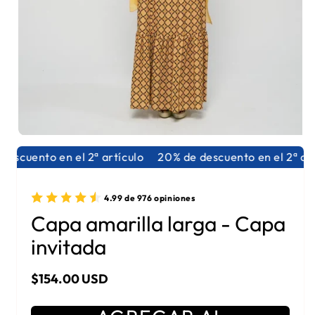
Abrir elemento multimedia 1 en una ventana modal
escuento en el 2ª artículo
20% de descuento en el 2ª art
4.99 de 976 opiniones
Capa amarilla larga - Capa
invitada
Precio habitual
$154.00 USD