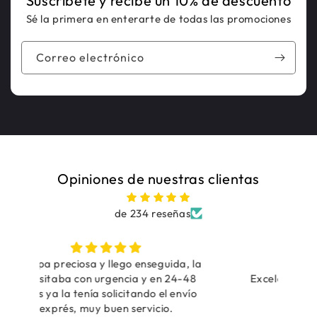
Suscríbete y recibe un 10% de descuento
Sé la primera en enterarte de todas las promociones
Correo electrónico
Opiniones de nuestras clientas
de 234 reseñas
, la
Impecable
Tra
48
Excelente la calidad del producto y el
vío
proceso de compra online
Tra