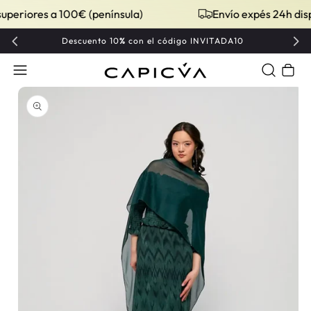
eriores a 100€ (península)
Envío expés 24h dispon
Descuento 10
%
con el código INVITADA10
Carrito