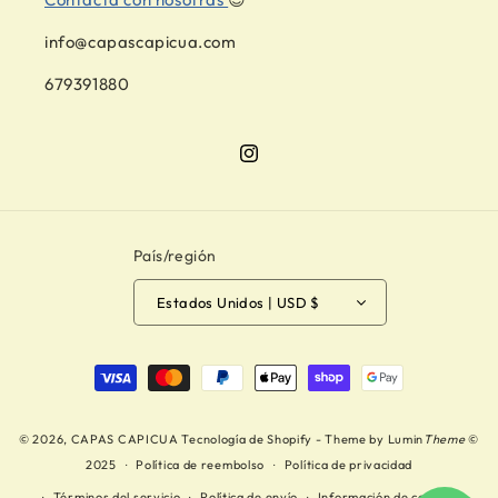
info@capascapicua.com
679391880
Instagram
País/región
Estados Unidos | USD $
Formas de pago
© 2026,
CAPAS CAPICUA
Tecnología de Shopify
- Theme by
Lumin
Theme
©
2025
Política de reembolso
Política de privacidad
Términos del servicio
Política de envío
Información de contacto