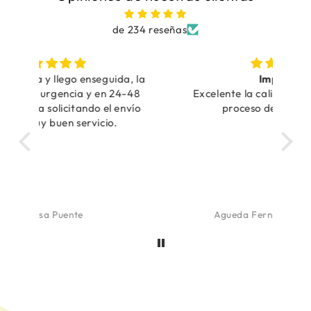
de 234 reseñas
, la
Impecable
Tra
48
Excelente la calidad del producto y el
vío
proceso de compra online
Tra
Agueda Fernandez de Aranguiz